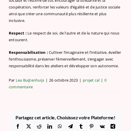
sociaux et l’estime de soi, encourager la solidarité et la
coopération, renforcer les valeurs d’égalité et de justice sociale
ainsi que créer une communauté plus résiliente et plus
inclusive.
Respect :
Le respect de soi, de l’autre et de la nature qui nous
entourent.
Responsabilisation :
Cultiver l’imaginaire et l’initiative, éveiller
l’enthousiasme, préserver l’émerveillement, s’engager avec
responsabilité dans les ateliers et développer son autonomie.
Par
Lea Buijtenhuijs
|
26 octobre 2023
|
projet cal
|
0
commentaire
Partagez cet article, Choisissez votre Plateforme!
Facebook
X
Reddit
LinkedIn
WhatsApp
Telegram
Tumblr
Pinterest
Vk
Xing