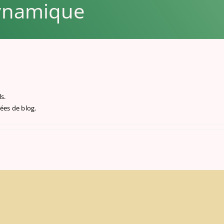
dynamique
s.
rées de blog.