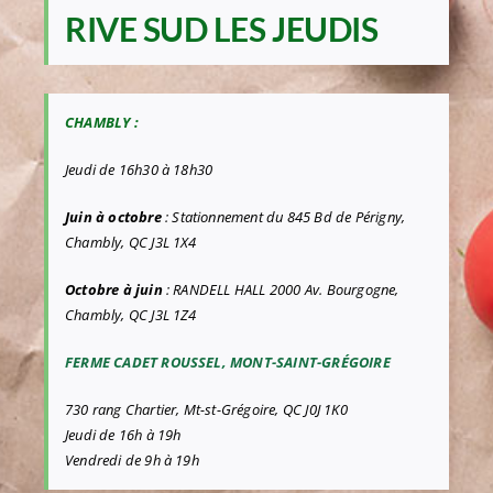
RIVE SUD LES JEUDIS
CHAMBLY :
Jeudi de 16h30 à 18h30
Juin à octobre
:
Stationnement du 845 Bd de
Périgny,
Chambly, QC J3L 1X4
Octobre à juin
: RANDELL HALL 2000 Av. Bourgogne,
Chambly, QC J3L 1Z4
FERME CADET ROUSSEL, MONT-SAINT-GRÉGOIRE
730 rang Chartier, Mt-st-Grégoire, QC J0J 1K0
Jeudi de 16h à 19h
Vendredi
de 9h à 19h