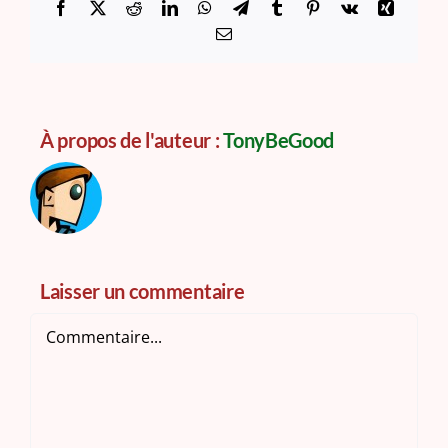
Facebook
X
Reddit
LinkedIn
WhatsApp
Telegram
Tumblr
Pinterest
Vk
Xing
Email
À propos de l'auteur :
TonyBeGood
Laisser un commentaire
Commentaire