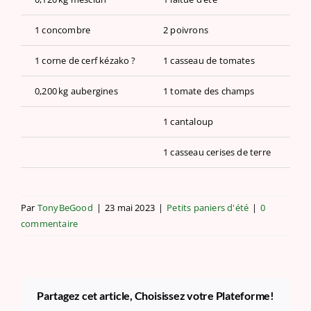
1 concombre
2 poivrons
0,
1 corne de cerf
kézako
?
1 casseau de tomates
0,
0,200
kg aubergines
1 tomate des champs
1 
1 cantaloup
1
1 casseau cerises de terre
Par
TonyBeGood
|
23 mai 2023
|
Petits paniers d'été
|
0
commentaire
Partagez cet article, Choisissez votre Plateforme!