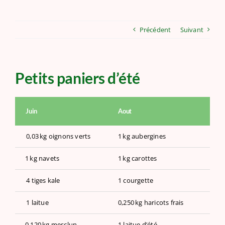
Précédent
Suivant
Petits paniers d’été
Juin
Aout
Oc
0,03
kg oignons verts
1
kg aubergines
1
k
1
kg navets
1
kg
carotte
s
1
4 tiges
kale
1 courgette
1
1 laitue
0,250
kg haricots frais
1 
0,120
kg mesclu
n
1 laitue d
’
été
0,