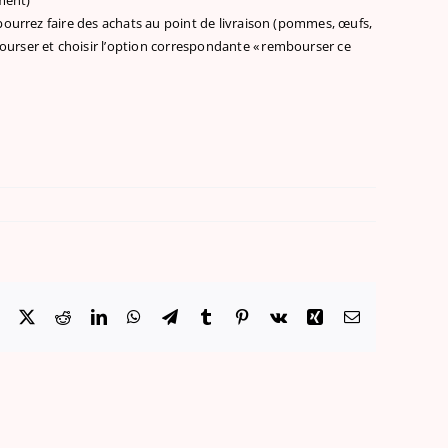
ement)
pourrez faire des achats au point de livraison (pommes, œufs,
embourser et choisir l’option correspondante « rembourser ce
Facebook
X
Reddit
LinkedIn
WhatsApp
Telegram
Tumblr
Pinterest
Vk
Xing
Email