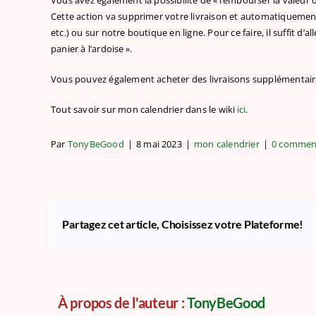
Vous avez également la possibilité de « rembourser la valeur d
Cette action va supprimer votre livraison et automatiquement 
etc.) ou sur notre
boutique en ligne
.
P
our ce faire, il suffit 
panier à l’ardoise ».
Vous pouvez également acheter des livraisons supplémentaire
Tout savoir sur mon calendrier dans le wiki
ici
.
Par
TonyBeGood
|
8 mai 2023
|
mon calendrier
|
0 commen
Partagez cet article, Choisissez votre Plateforme!
À propos de l'auteur :
TonyBeGood