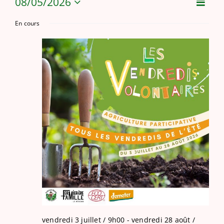
08/05/2026
Navi
Évènements
NAV
Jour
de
Sélectionnez
une
En cours
vues
PAR
date.
Évèn
for
CON
mercredi
5
août
2026
vendredi 3 juillet / 9h00
-
vendredi 28 août /