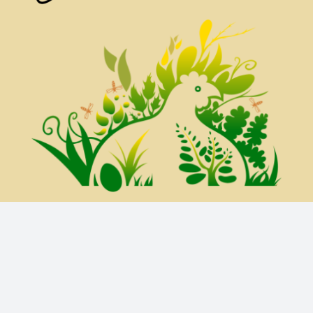
Site réalisé par Anthony Demeter I
Tony Be Good
I @ 2023