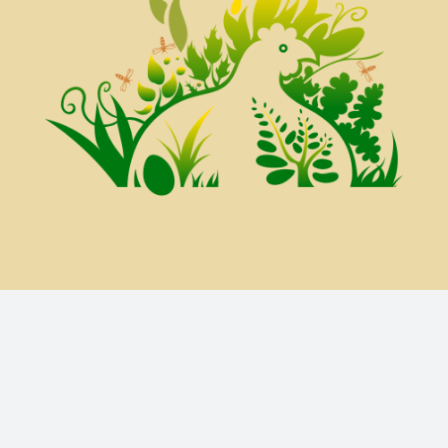
Site réalisé par Anthony Demeter I
Tony Be Good
I @ 2023
Certaines photos et vidéo sont réalisées par
Selena :
www.lifebyselena.ca
, et voici mon contact sur
Facebook
et
Instagram