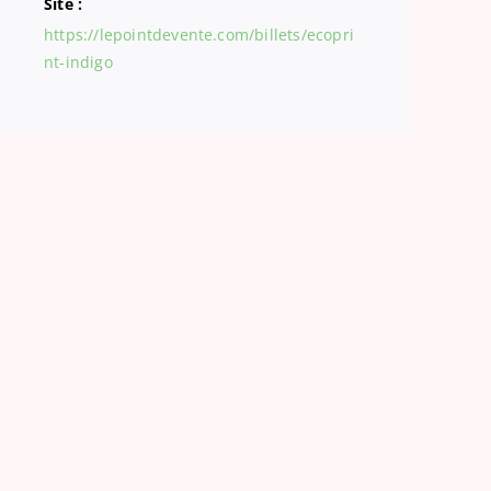
Site :
https://lepointdevente.com/billets/ecopri
nt-indigo