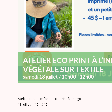
ATELIER ECO PRINT À L’I
VÉGÉTALE SUR TEXTILE
samedi 18 juillet / 10h00
-
12h00
Atelier parent-enfant – Eco print à l’indigo
18 juillet | 10h à 12h