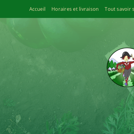
Passer
Accueil
Horaires et livraison
Tout savoir 
au
contenu